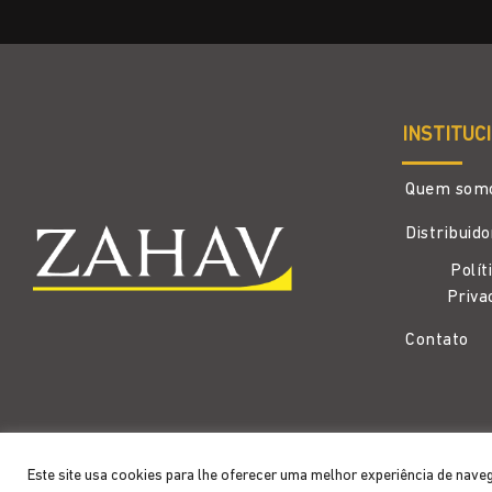
INSTITUC
Quem som
Distribuid
Polít
Priva
Contato
Copyright 2026 ©
Zahav
- Todos os direitos reservados
Este site usa cookies para lhe oferecer uma melhor experiência de nave