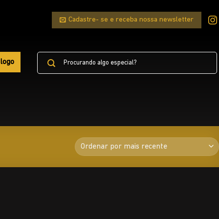
Cadastre- se e receba nossa newsletter
Pesquisar
logo
por: