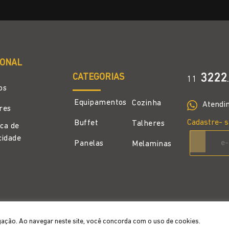
IONAL
CATEGORIAS
3222
11
.
os
Equipamentos
Cozinha
Atendi
ores
Cadastre- s
Buffet
Talheres
ica de
cidade
Panelas
Melaminas
gação. Ao navegar neste site, você concorda com o uso de cookies.