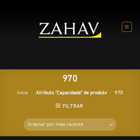
Skip
to
content
970
Início
/
Atributo "Capacidade" de produto
/
970
FILTRAR