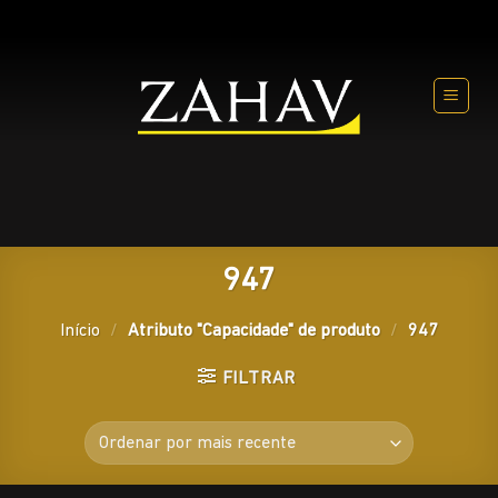
Skip
to
content
947
Início
/
Atributo "Capacidade" de produto
/
947
FILTRAR