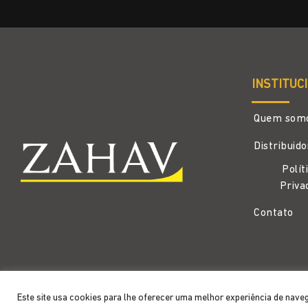
INSTITUC
Quem som
Distribuid
Polít
Priva
Contato
Copyright 2026 ©
Zahav
- Todos os direitos reservados
Este site usa cookies para lhe oferecer uma melhor experiência de nave