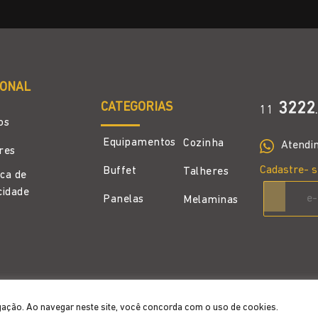
IONAL
CATEGORIAS
3222
11
.
os
Equipamentos
Cozinha
Atendi
ores
Cadastre- s
Buffet
Talheres
ica de
cidade
Panelas
Melaminas
gação. Ao navegar neste site, você concorda com o uso de cookies.