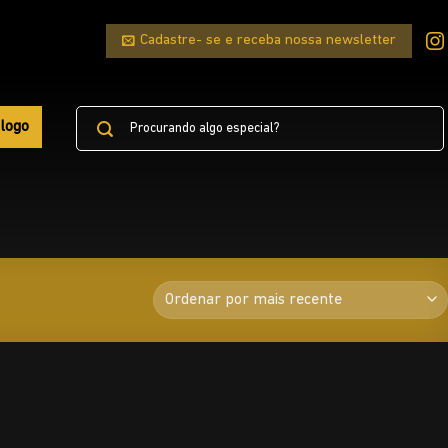
Cadastre- se e receba nossa newsletter
Pesquisar
logo
por: