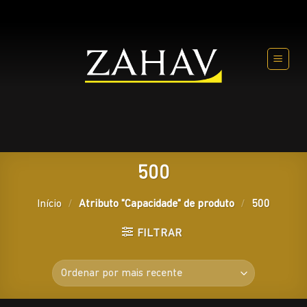
Skip
to
content
500
Início
/
Atributo "Capacidade" de produto
/
500
FILTRAR