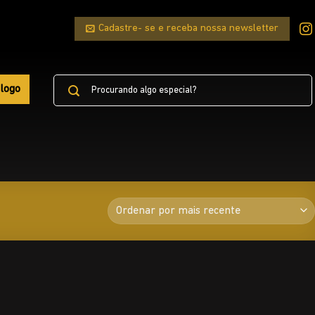
Cadastre- se e receba nossa newsletter
Pesquisar
logo
por: