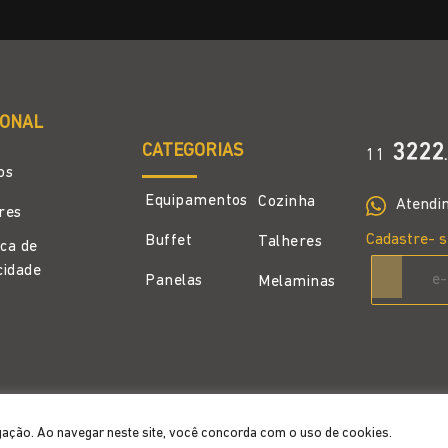
IONAL
CATEGORIAS
3222
11
.
os
Equipamentos
Cozinha
Atendi
ores
Cadastre- s
Buffet
Talheres
ica de
cidade
Panelas
Melaminas
gação. Ao navegar neste site, você concorda com o uso de cookies.