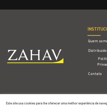
INSTITUC
Quem som
Distribuid
Polít
Priva
Contato
Copyright 2026 ©
Zahav
- Todos os direitos reservados
Este site usa cookies para lhe oferecer uma melhor experiência de nave