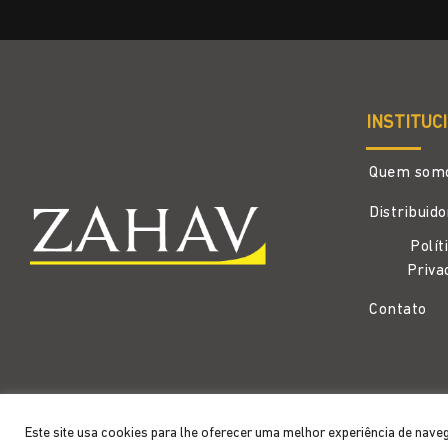
INSTITUC
Quem som
Distribuid
Polít
Priva
Contato
Copyright 2026 ©
Zahav
- Todos os direitos reservados
Este site usa cookies para lhe oferecer uma melhor experiência de nave