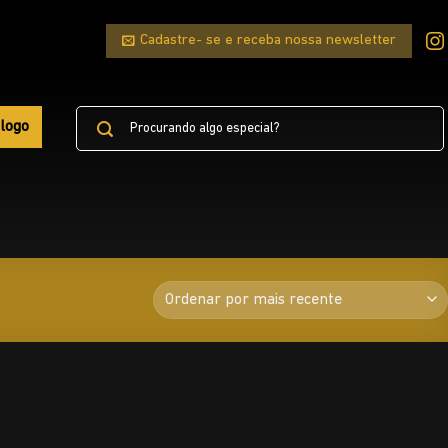
Cadastre- se e receba nossa newsletter
Pesquisar
logo
por: