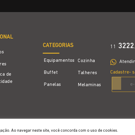
IONAL
CATEGORIAS
3222
11
.
os
Equipamentos
Cozinha
Atendi
ores
Cadastre- s
Buffet
Talheres
ica de
cidade
Panelas
Melaminas
gação. Ao navegar neste site, você concorda com o uso de cookies.