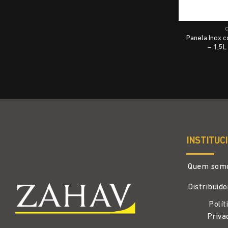
Panela Inox
– 1,5L
INSTITUC
Quem som
Distribuid
Polít
Priva