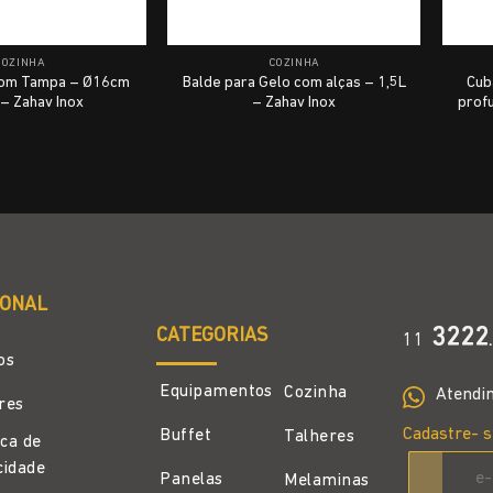
COZINHA
COZINHA
 com Tampa – Ø16cm
Balde para Gelo com alças – 1,5L
Cub
 – Zahav Inox
– Zahav Inox
prof
IONAL
CATEGORIAS
3222
11
.
os
Equipamentos
Cozinha
Atendi
ores
Cadastre- s
Buffet
Talheres
ica de
cidade
Panelas
Melaminas