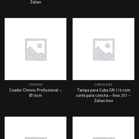
Zahav
COZINHA
CUBAS GNS
Coador Chinois Profissional –
Tampa para Cuba GN 1/6 com
Ø16cm
corte para concha – Inox 201 –
Zahav Inox