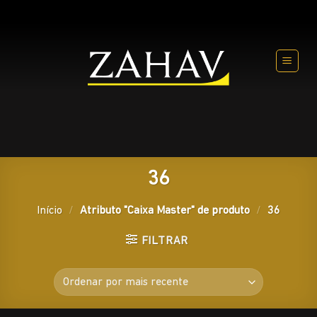
Skip
to
content
36
Início
/
Atributo "Caixa Master" de produto
/
36
FILTRAR