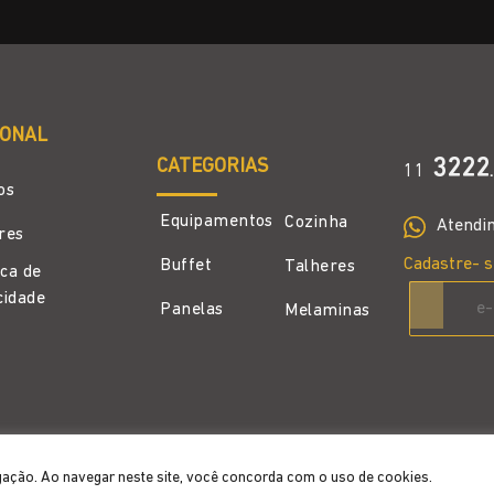
IONAL
CATEGORIAS
3222
11
.
os
Equipamentos
Cozinha
Atendi
ores
Cadastre- s
Buffet
Talheres
ica de
cidade
Panelas
Melaminas
gação. Ao navegar neste site, você concorda com o uso de cookies.