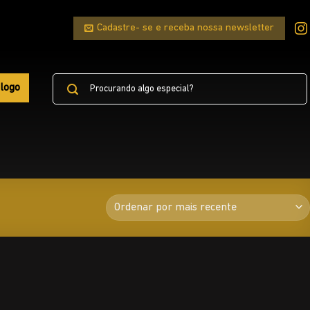
Cadastre- se e receba nossa newsletter
Pesquisar
logo
por: