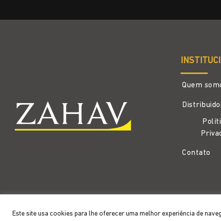
INSTITUC
Quem som
Distribuid
Polít
Priva
Contato
Copyright 2026 ©
Zahav
- Todos os direitos reservados
Este site usa cookies para lhe oferecer uma melhor experiência de nave