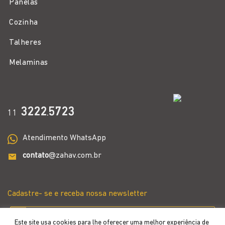
Panelas
Cozinha
Talheres
Melaminas
3222
5723
11
.
Atendimento WhatsApp
contato
@zahav.com.br
Cadastre- se e receba nossa newsletter
Este site usa cookies para lhe oferecer uma melhor experiência de