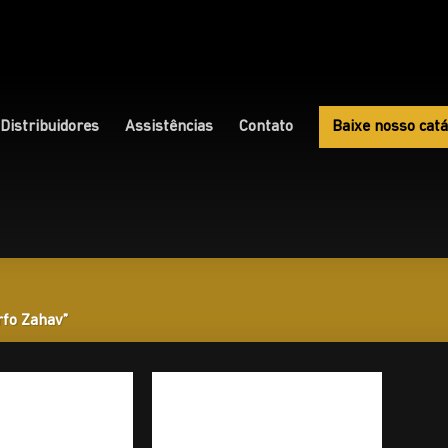
Distribuidores
Assistências
Contato
Baixe nosso catá
rfo Zahav”