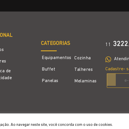
IONAL
CATEGORIAS
3222
11
.
os
Equipamentos
Cozinha
Atendi
ores
Cadastre- s
Buffet
Talheres
ica de
cidade
Panelas
Melaminas
gação. Ao navegar neste site, você concorda com o uso de cookies.