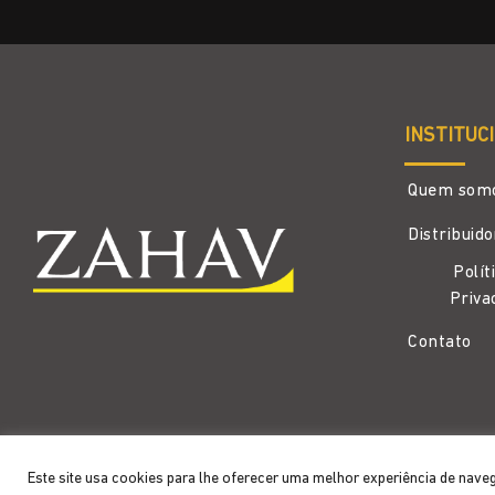
INSTITUC
Quem som
Distribuid
Polít
Priva
Contato
Copyright 2026 ©
Zahav
- Todos os direitos reservados
Este site usa cookies para lhe oferecer uma melhor experiência de nave