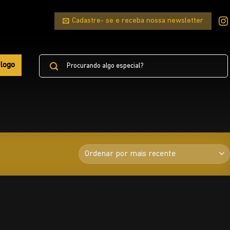
Cadastre- se e receba nossa newsletter
Pesquisar
logo
por: