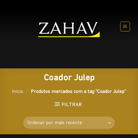
Skip
to
content
Coador Julep
Início
/
Produtos marcados com a tag “Coador Julep”
FILTRAR