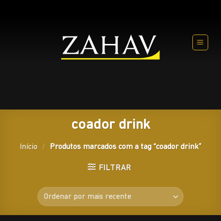
Skip
to
content
coador drink
Início
/
Produtos marcados com a tag “coador drink”
FILTRAR