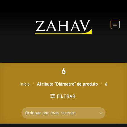
Skip
to
content
6
Início
/
Atributo "Diâmetro" de produto
/
6
FILTRAR