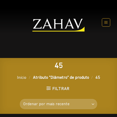
Skip
to
content
45
Início
/
Atributo "Diâmetro" de produto
/
45
FILTRAR