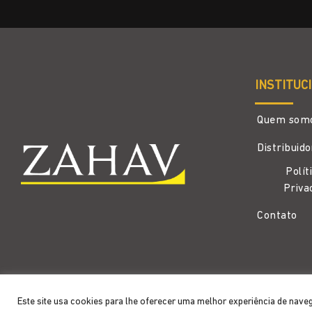
INSTITUC
Quem som
Distribuid
Polít
Priva
Contato
Copyright 2026 ©
Zahav
- Todos os direitos reservados
Este site usa cookies para lhe oferecer uma melhor experiência de nave