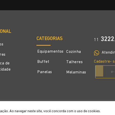
IONAL
CATEGORIAS
3222
11
.
os
Equipamentos
Cozinha
Atendi
ores
Cadastre- s
Buffet
Talheres
ica de
cidade
Panelas
Melaminas
gação. Ao navegar neste site, você concorda com o uso de cookies.