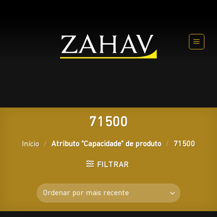
Skip
to
content
71500
Início
/
Atributo "Capacidade" de produto
/
71500
FILTRAR