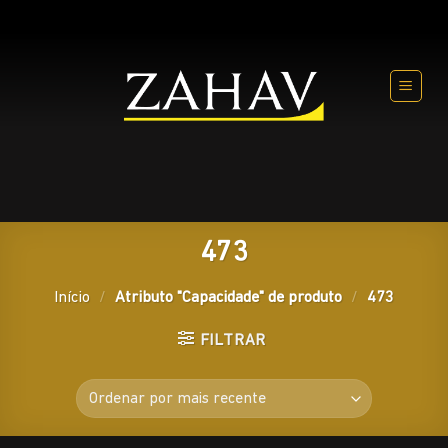
Skip
to
content
473
Início
/
Atributo "Capacidade" de produto
/
473
FILTRAR