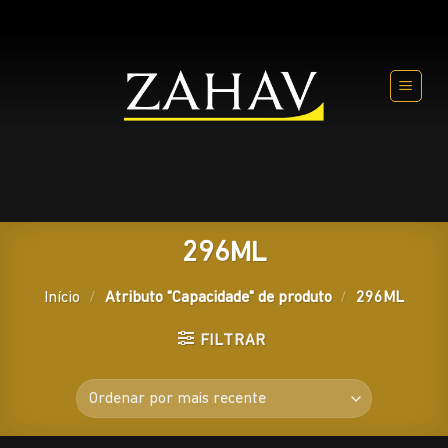
Skip
to
content
296ML
Início
/
Atributo "Capacidade" de produto
/
296ML
FILTRAR