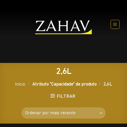
Skip
to
content
2,6L
Início
/
Atributo "Capacidade" de produto
/
2,6L
FILTRAR