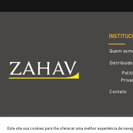
INSTITUC
Quem som
Distribuid
Polít
Priva
Contato
Copyright 2026 ©
Zahav
- Todos os direitos reservados
Este site usa cookies para lhe oferecer uma melhor experiência de nave