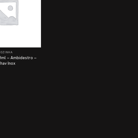
COZINHA
8ml – Ambidestro –
hav Inox