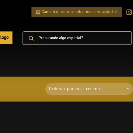
Cadastre- se e receba nossa newsletter
Pesquisar
logo
por: