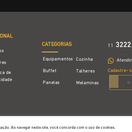
IONAL
CATEGORIAS
3222
11
.
os
Equipamentos
Cozinha
Atendi
ores
Cadastre- s
Buffet
Talheres
ica de
cidade
Panelas
Melaminas
gação. Ao navegar neste site, você concorda com o uso de cookies.