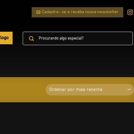
Cadastre- se e receba nossa newsletter
Pesquisar
logo
por: