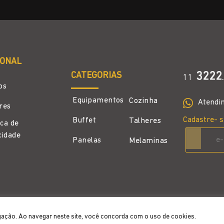
IONAL
CATEGORIAS
3222
11
.
os
Equipamentos
Cozinha
Atendi
ores
Cadastre- s
Buffet
Talheres
ica de
cidade
Panelas
Melaminas
gação. Ao navegar neste site, você concorda com o uso de cookies.