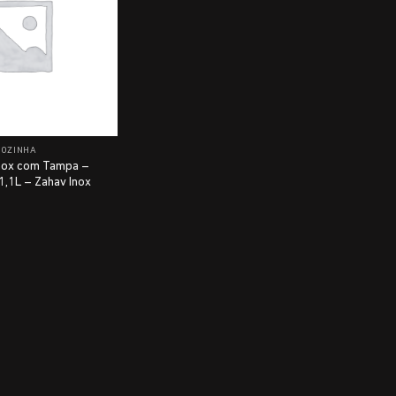
COZINHA
Inox com Tampa –
,1L – Zahav Inox