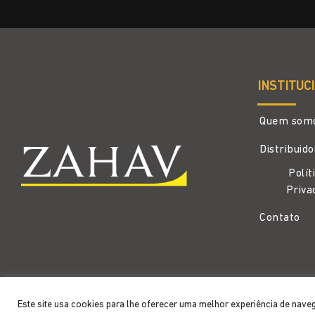
INSTITUC
Quem som
Distribuid
Polít
Priva
Contato
Copyright 2026 ©
Zahav
- Todos os direitos reservados
Este site usa cookies para lhe oferecer uma melhor experiência de nave