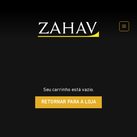
Skip
to
content
Seu carrinho está vazio.
RETORNAR PARA A LOJA