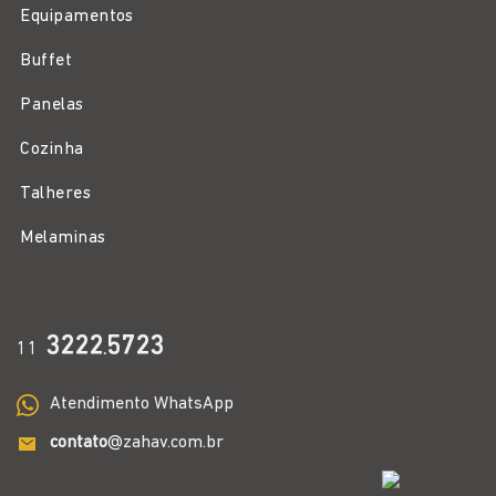
Equipamentos
Buffet
Panelas
Cozinha
Talheres
Melaminas
3222
5723
11
.
Atendimento WhatsApp
contato
@zahav.com.br