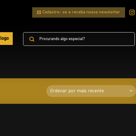
Cadastre- se e receba nossa newsletter
Pesquisar
logo
por: