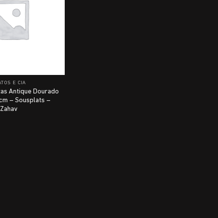
TOS E CIA
tas Antique Dourado
cm – Sousplats –
Zahav