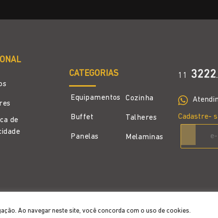
IONAL
CATEGORIAS
3222
11
.
os
Equipamentos
Cozinha
Atendi
ores
Cadastre- s
Buffet
Talheres
ica de
cidade
Panelas
Melaminas
gação. Ao navegar neste site, você concorda com o uso de cookies.