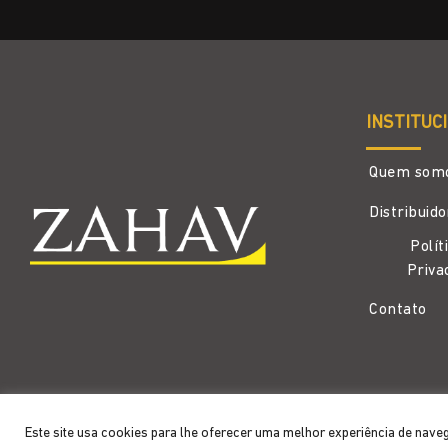
INSTITUC
Quem som
Distribuid
Polít
Priva
Contato
Copyright 2026 ©
Zahav
- Todos os direitos reservados
Este site usa cookies para lhe oferecer uma melhor experiência de nave