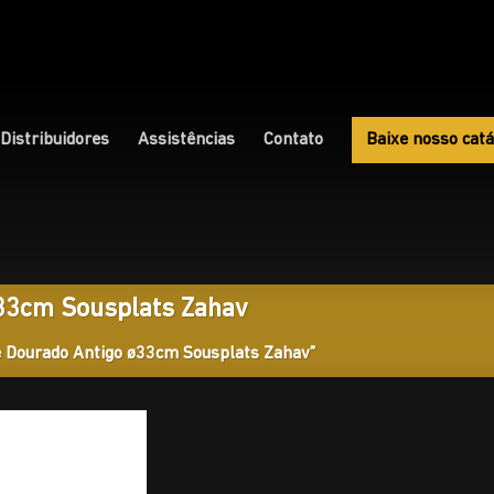
Distribuidores
Assistências
Contato
Baixe nosso catá
ø33cm Sousplats Zahav
e Dourado Antigo ø33cm Sousplats Zahav”